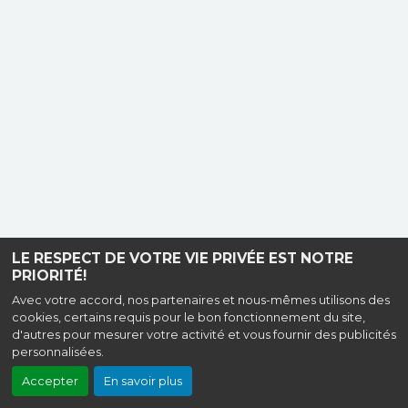
LE RESPECT DE VOTRE VIE PRIVÉE EST NOTRE
PRIORITÉ!
Avec votre accord, nos partenaires et nous-mêmes utilisons des
cookies, certains requis pour le bon fonctionnement du site,
d'autres pour mesurer votre activité et vous fournir des publicités
personnalisées.
Accepter
En savoir plus