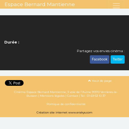
Espace Bernard Mantienne
Durée :
Partagez vos envies cinéma :
Facebook
Twitter
Haut de page
Cinéma Espace Bernard Mantienne, 3 voie de l'Aulne 91370 Verrières-le-
Buisson |
Mentions légales
|
Contact
| Tel :
01 69 53 10 37
Politique de confidentialité
Création site internet www.erakys.com