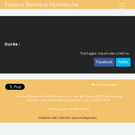
Espace Bernard Mantienne
Durée :
Partagez vos envies cinéma :
Facebook
Twitter
Haut de page
Cinéma Espace Bernard Mantienne, 3 voie de l'Aulne 91370 Verrières-le-
Buisson |
Mentions légales
|
Contact
| Tel :
01 69 53 10 37
Politique de confidentialité
Création site internet www.erakys.com