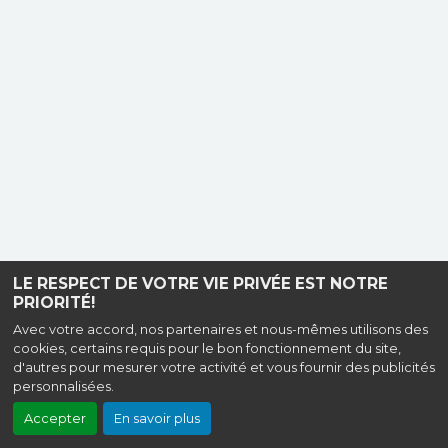
LE RESPECT DE VOTRE VIE PRIVÉE EST NOTRE
PRIORITÉ!
Avec votre accord, nos partenaires et nous-mêmes utilisons des
cookies, certains requis pour le bon fonctionnement du site,
d'autres pour mesurer votre activité et vous fournir des publicités
personnalisées.
Accepter
En savoir plus