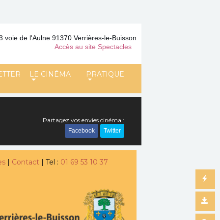
3 voie de l'Aulne 91370 Verrières-le-Buisson
Accès au site Spectacles
ETTER
LE CINÉMA
PRATIQUE
Partagez vos envies cinéma :
Facebook
Twitter
es
|
Contact
| Tel :
01 69 53 10 37