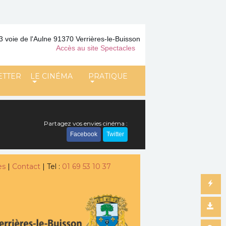
3 voie de l'Aulne 91370 Verrières-le-Buisson
Accès au site Spectacles
ETTER
LE CINÉMA
PRATIQUE
Partagez vos envies cinéma :
Facebook
Twitter
es
|
Contact
| Tel :
01 69 53 10 37