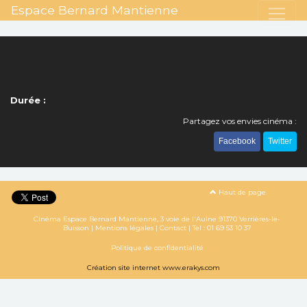
Espace Bernard Mantienne
Durée :
Partagez vos envies cinéma :
Facebook
Twitter
Haut de page
Cinéma Espace Bernard Mantienne, 3 voie de l'Aulne 91370 Verrières-le-
Buisson |
Mentions légales
|
Contact
| Tel :
01 69 53 10 37
Politique de confidentialité
Création site internet www.erakys.com