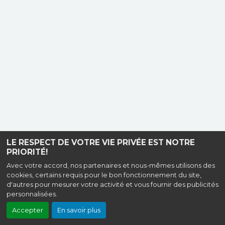
LE RESPECT DE VOTRE VIE PRIVÉE EST NOTRE
PRIORITÉ!
Avec votre accord, nos partenaires et nous-mêmes utilisons des
cookies, certains requis pour le bon fonctionnement du site,
d'autres pour mesurer votre activité et vous fournir des publicités
personnalisées.
Accepter
En savoir plus