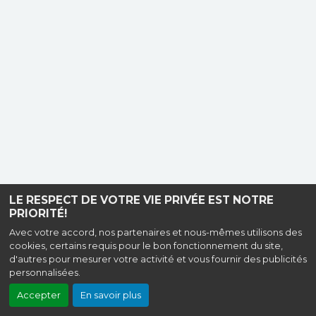
LE RESPECT DE VOTRE VIE PRIVÉE EST NOTRE
PRIORITÉ!
Avec votre accord, nos partenaires et nous-mêmes utilisons des
cookies, certains requis pour le bon fonctionnement du site,
d'autres pour mesurer votre activité et vous fournir des publicités
personnalisées.
Accepter
En savoir plus