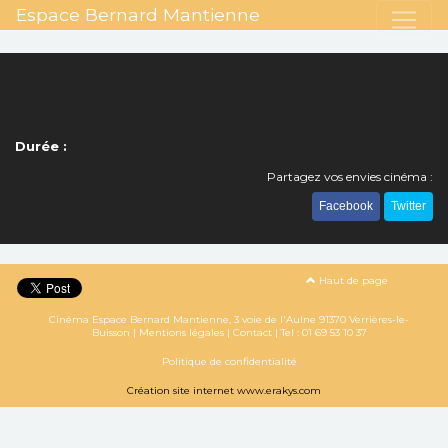
Espace Bernard Mantienne
Durée :
Partagez vos envies cinéma :
Facebook
Twitter
Haut de page
Cinéma Espace Bernard Mantienne, 3 voie de l'Aulne 91370 Verrières-le-
Buisson |
Mentions légales
|
Contact
| Tel :
01 69 53 10 37
Politique de confidentialité
Création site internet www.erakys.com