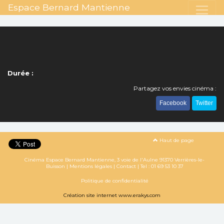
Espace Bernard Mantienne
Durée :
Partagez vos envies cinéma :
Facebook
Twitter
Haut de page
Cinéma Espace Bernard Mantienne, 3 voie de l'Aulne 91370 Verrières-le-
Buisson |
Mentions légales
|
Contact
| Tel :
01 69 53 10 37
Politique de confidentialité
Création site internet www.erakys.com