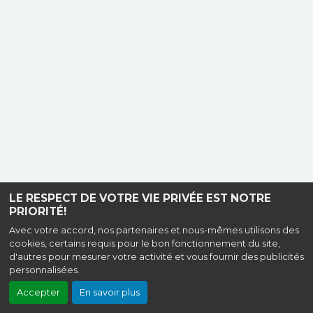
LE RESPECT DE VOTRE VIE PRIVÉE EST NOTRE
PRIORITÉ!
Avec votre accord, nos partenaires et nous-mêmes utilisons des
cookies, certains requis pour le bon fonctionnement du site,
d'autres pour mesurer votre activité et vous fournir des publicités
personnalisées.
Accepter
En savoir plus