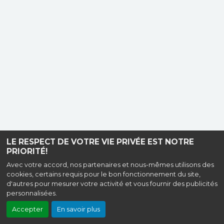
LE RESPECT DE VOTRE VIE PRIVÉE EST NOTRE
PRIORITÉ!
Avec votre accord, nos partenaires et nous-mêmes utilisons des
cookies, certains requis pour le bon fonctionnement du site,
d'autres pour mesurer votre activité et vous fournir des publicités
personnalisées.
Accepter
En savoir plus