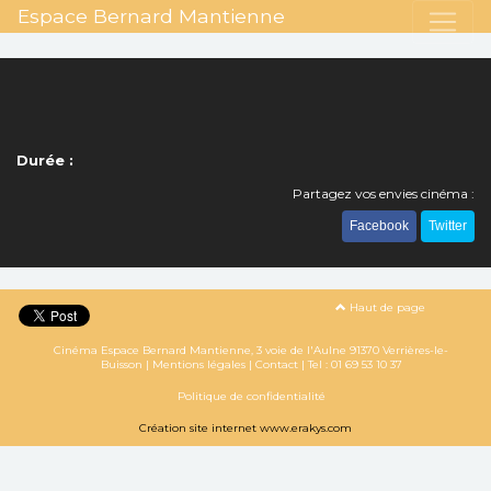
Espace Bernard Mantienne
Durée :
Partagez vos envies cinéma :
Facebook
Twitter
Haut de page
Cinéma Espace Bernard Mantienne, 3 voie de l'Aulne 91370 Verrières-le-
Buisson |
Mentions légales
|
Contact
| Tel :
01 69 53 10 37
Politique de confidentialité
Création site internet www.erakys.com